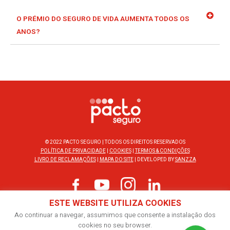
O PRÉMIO DO SEGURO DE VIDA AUMENTA TODOS OS
ANOS?
© 2022 PACTO SEGURO | TODOS OS DIREITOS RESERVADOS
POLÍTICA DE PRIVACIDADE
|
COOKIES
|
TERMOS & CONDIÇÕES
LIVRO DE RECLAMAÇÕES
|
MAPA DO SITE
| DEVELOPED BY
SANZZA
ESTE WEBSITE UTILIZA COOKIES
212 496 630
Ao continuar a navegar, assumimos que consente a instalação dos
cookies no seu browser.
CHAMADA PARA A REDE FIXA NACIONAL